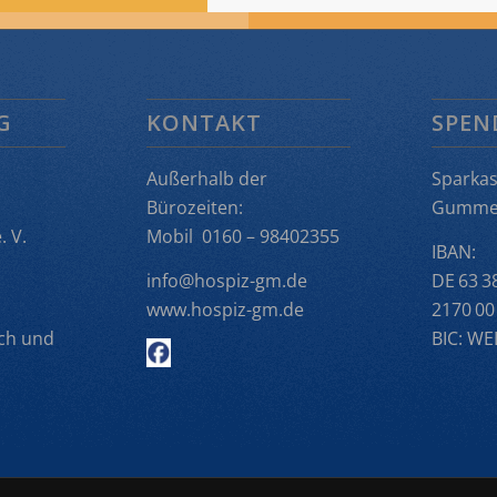
G
KONTAKT
SPEN
Außerhalb der
Sparka
Bürozeiten:
Gumme
 V.
Mobil 0160 – 98402355
IBAN:
info@hospiz-gm.de
DE 63 3
www.hospiz-gm.de
2170 00
ch und
BIC: W