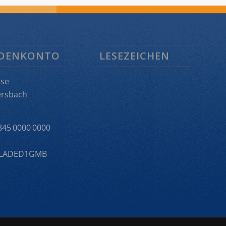
DENKONTO
LESEZEICHEN
sse
rsbach
845 0000 0000
ELADED1GMB