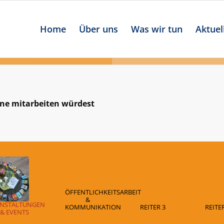
Home
Über uns
Was wir tun
Aktuel
rne mitarbeiten würdest
ÖFFENTLICHKEITSARBEIT
&
ANSTALTUNGEN
KOMMUNIKATION
REITER 3
REITER
& EVENTS