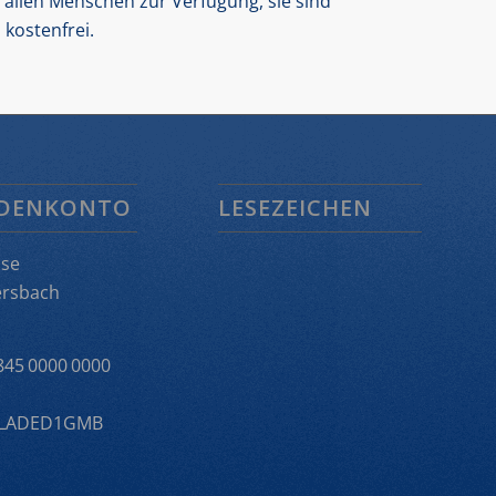
allen Menschen zur Verfügung, sie sind
kostenfrei.
DENKONTO
LESEZEICHEN
sse
rsbach
845 0000 0000
ELADED1GMB