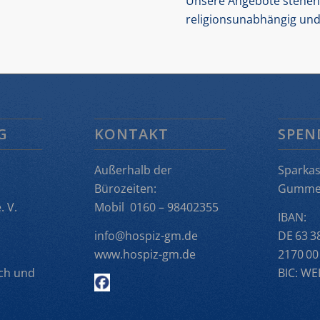
Unsere Angebote stehen 
religionsunabhängig und 
G
KONTAKT
SPEN
Außerhalb der
Sparka
Bürozeiten:
Gumme
 V.
Mobil 0160 – 98402355
IBAN:
info@hospiz-gm.de
DE 63 3
www.hospiz-gm.de
2170 00
ch und
BIC: W