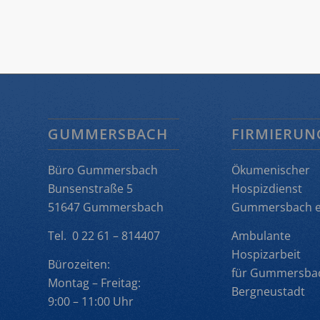
GUMMERSBACH
FIRMIERUN
Büro Gummersbach
Ökumenischer
Bunsenstraße 5
Hospizdienst
51647 Gummersbach
Gummersbach e.
Tel. 0 22 61 – 814407
Ambulante
Hospizarbeit
Bürozeiten:
für Gummersba
Montag – Freitag:
Bergneustadt
9:00 – 11:00 Uhr